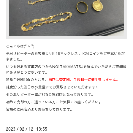
こんにちは(*'▽'*)
先日リピーターのお客様よりK 18ネックレス 、K24コインをご売却いただ
きました。
いつも数ある買取店の中からNO1TAKAMATSUを選んでいただきご売却誠
にありがとうございます。
通常手数料10%のところ、
当店は査定料、手数料一切発生致しません。
純度沿った当日のg×重量にてお買取させていただきます⭐️
その為リピーター率が97%の買取店となっております。
初めて売却の方、迷っている方、お気軽にお越しください。
皆様のご来店心よりお待ちしております。
2023
02
12 13:55
/
/