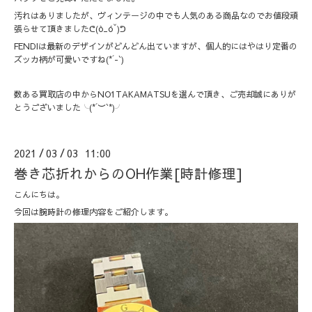
汚れはありましたが、ヴィンテージの中でも人気のある商品なのでお値段頑
張らせて頂きましたᕦ(ò_óˇ)ᕤ
FENDIは最新のデザインがどんどん出ていますが、個人的にはやはり定番の
ズッカ柄が可愛いですね(*´-`)
数ある買取店の中からNO1TAKAMATSUを選んで頂き、ご売却誠にありが
とうございました╰(*´︶`*)╯
2021
03
03 11:00
/
/
巻き芯折れからのOH作業[時計修理]
こんにちは。
今回は腕時計の修理内容をご紹介します。