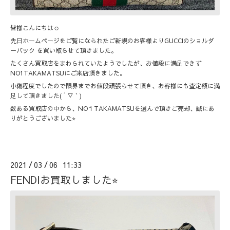
皆様こんにちは☺︎
先日ホームページをご覧になられたご新規のお客様よりGUCCIのショルダ
ーバック を買い取らせて頂きました。
たくさん買取店をまわられていたようでしたが、お値段に満足できず
NO1TAKAMATSUにご来店頂きました。
小傷程度でしたので限界までお値段頑張らせて頂き、お客様にも査定額に満
足して頂きました( ´ ▽ ` )
数ある買取店の中から、NO１TAKAMATSUを選んで頂きご売却、誠にあ
りがとうございました⭐︎
2021
03
06 11:33
/
/
FENDIお買取しました⭐︎