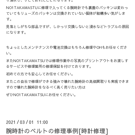
り浸水し、サビて折れたことになります。
NO1TAKAMASTUに修理で入ってくる腕時計でも裏蓋のパッキンは変わっ
ていてもリューズのパッキンは交換されていない個体が結構多い気がしま
す。
見落としがちな部品ですが、しかっり交換しないと浸水などトラブルの原因
になります。
ちょっとしたメンテナンスや電池交換はもちろん修理やOHもお任せくださ
い。
またNO1TAKAMATSUでは修理作業中の写真のプリントアウトをお渡しす
るサービスや修理箇所の修理保証を付けております。
初めての方でも安心してお任せください。
またこの自社で修理ができる強みで壊れた腕時計の高価買取りも実現できま
すので壊れた腕時計をなるべく高く売りたい方は
ぜひNO1TAKAMATSUにお任せください。
2021
03
01 11:00
/
/
腕時計のベルトの修理事例[時計修理]