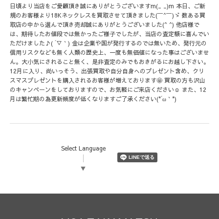
日頃より当店をご愛顧頂き誠にありがとうございますm(_ _)m 本日、ご新
規のお客様より18Kネックレスを買取させて頂きました(￣^￣)ゞ 数ある買
取店の中から選んで頂き売却誠にありがとうございました(^ ^) 他店様で
は、期待したお値段では無かったご様子でしたが、当店の査定額に喜んでい
ただけました♪( ´▽｀) 金は企業や国が発行するのでは無いため、発行元の
信用リスクなども無く人類の歴史上、一度も無価値になった事はございませ
ん。大小気にされること無く、是非査定のみでもおきがるにお越し下さい。
12月に入り、尚いっそう、出張買取や自分自身へのプレゼント含め、クリ
スマスプレゼントを購入されるお客様が増えております🤩 買取の方も沢山
のキャンペーンをしておりますので、お気軽にご来店ください☺️ また、12
月は繁忙期の為更新頻度が低くなりますご了承ください(*´ω｀*)
Select Language
▼