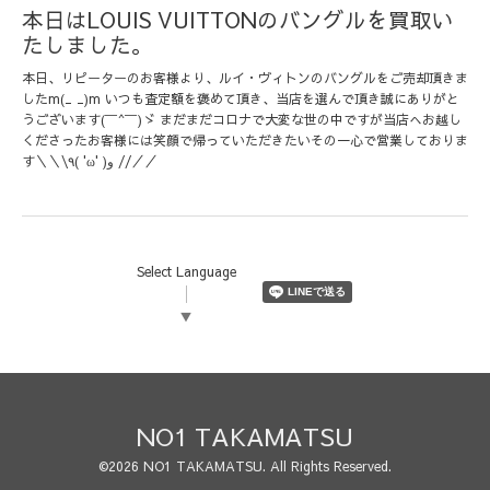
本日はLOUIS VUITTONのバングルを買取い
たしました。
本日、リピーターのお客様より、ルイ・ヴィトンのバングルをご売却頂きま
したm(_ _)m いつも査定額を褒めて頂き、当店を選んで頂き誠にありがと
うございます(￣^￣)ゞ まだまだコロナで大変な世の中ですが当店へお越し
くださったお客様には笑顔で帰っていただきたいその一心で営業しておりま
す＼＼\٩( 'ω' )و //／／
Select Language
▼
NO1 TAKAMATSU
©2026
NO1 TAKAMATSU
. All Rights Reserved.