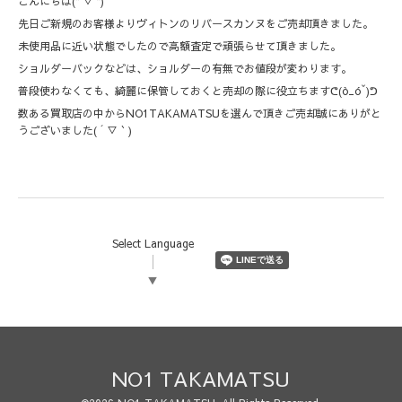
こんにちは(*'▽'*)
先日ご新規のお客様よりヴィトンのリバースカンヌをご売却頂きました。
未使用品に近い状態でしたので高額査定で頑張らせて頂きました。
ショルダーバックなどは、ショルダーの有無でお値段が変わります。
普段使わなくても、綺麗に保管しておくと売却の際に役立ちますᕦ(ò_óˇ)ᕤ
数ある買取店の中からNO1TAKAMATSUを選んで頂きご売却誠にありがと
うございました( ´ ▽ ` )
Select Language
▼
NO1 TAKAMATSU