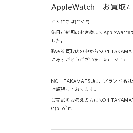
AppleWatch お買取⭐️
こんにちは(*'▽'*)
先日ご新規のお客様よりAppleWat
した。
数ある買取店の中からNO１TAKAMA
にありがとうございました( ´ ▽ ` )
NO１TAKAMATSUは、ブランド品は
で頑張っております。
ご売却をお考えの方はNO１TAKAMA
ᕦ(ò_óˇ)ᕤ