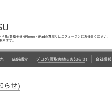
SU
ド品/各種金券/iPhone・iPadの買取りはエヌオーワンにお任せください。
取ります。
売
店舗紹介
ブログ(買取実績＆お知らせ)
会社情報
知らせ)