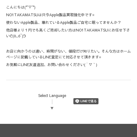
こんにちは(*'▽'*)
NO1TAKAMATSUは只今Apple製品買取強化中です⭐️
使わないApple製品、壊れているApple製品ご自宅に眠ってませんか？
他店様より１円でも高くご売却したい方はNO1TAKAMATSUにお任せ下さ
いᕦ(ò_óˇ)ᕤ
お店に向かうのは遠い、時間がない、値段だけ知りたい。そんな方はホーム
ページに記載しているLINE査定にて対応させて頂きます⭐️
お気軽にLINE友達追加、お問い合わせください( ´ ▽ ` )
Select Language
▼