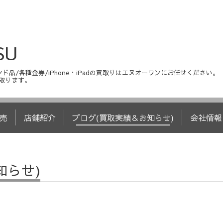
SU
ド品/各種金券/iPhone・iPadの買取りはエヌオーワンにお任せください。
取ります。
売
店舗紹介
ブログ(買取実績＆お知らせ)
会社情報
知らせ)