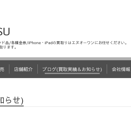
SU
ド品/各種金券/iPhone・iPadの買取りはエヌオーワンにお任せください。
取ります。
売
店舗紹介
ブログ(買取実績＆お知らせ)
会社情報
知らせ)