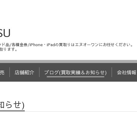
SU
ド品/各種金券/iPhone・iPadの買取りはエヌオーワンにお任せください。
取ります。
売
店舗紹介
ブログ(買取実績＆お知らせ)
会社情報
知らせ)