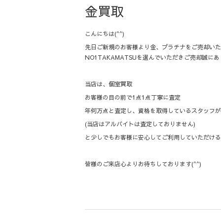
金買取
こんにちは(^^)
先日ご新規のお客様より金、プラチナをご売却いた
NO1TAKAMATSUを選んでいただきご売却誠に
当店は、個室買取
お客様の目の前で1点1点丁寧に査定
年何万点と査定し、資格を取得しているスタッフが
(当店はアルバイトは査定しておりません)
と少しでもお客様に安心してご利用していただける
皆様のご来店心よりお待ちしております(^^)