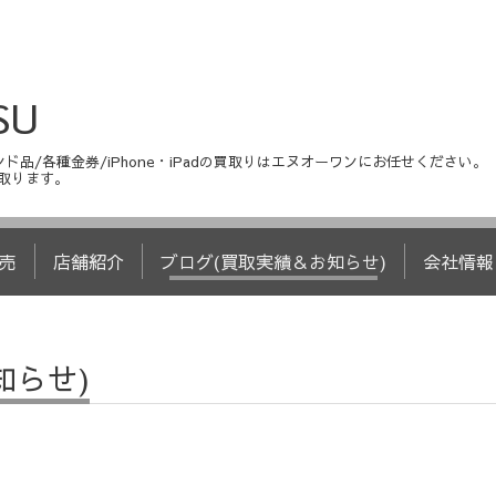
SU
ド品/各種金券/iPhone・iPadの買取りはエヌオーワンにお任せください。
取ります。
売
店舗紹介
ブログ(買取実績＆お知らせ)
会社情報
知らせ)