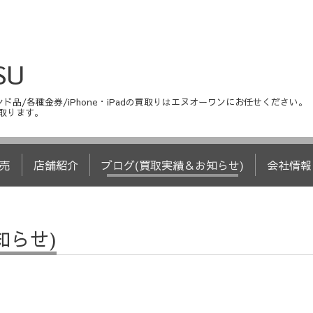
SU
ド品/各種金券/iPhone・iPadの買取りはエヌオーワンにお任せください。
取ります。
売
店舗紹介
ブログ(買取実績＆お知らせ)
会社情報
知らせ)