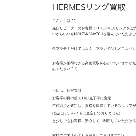
HERMESリング買取
こんにちは(^^)
先日リピーターのお客様よりHERMESリングを
中からいつもNO1TAKAMATSUを選んでいただ
金プラチナだけではなく、ブランド品もどこよりも
お客様が納得できる高価買取を心がけていますが無
心ください(^ ^)
当店は、個室買取
お客様の目の前で1点1点丁寧に査定
年何万点と査定し、資格を取得しているスタッフが
(当店はアルバイトは査定しておりません)
と少しでもお客様に安心してご利用していただける
(^^)
皆様のご来店心よりお待ちしております