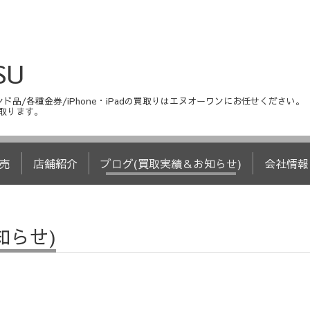
SU
ド品/各種金券/iPhone・iPadの買取りはエヌオーワンにお任せください。
取ります。
売
店舗紹介
ブログ(買取実績＆お知らせ)
会社情報
知らせ)