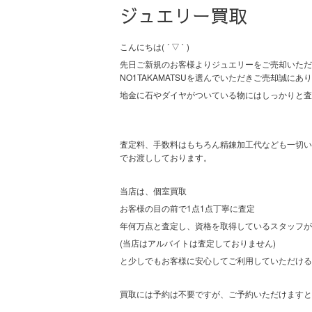
ジュエリー買取
こんにちは( ´ ▽ ` )
先日ご新規のお客様よりジュエリーをご売却いただ
NO1TAKAMATSUを選んでいただきご売却誠に
地金に石やダイヤがついている物にはしっかりと査
査定料、手数料はもちろん精錬加工代なども一切い
でお渡ししております。
当店は、個室買取
お客様の目の前で1点1点丁寧に査定
年何万点と査定し、資格を取得しているスタッフが
(当店はアルバイトは査定しておりません)
と少しでもお客様に安心してご利用していただける
買取には予約は不要ですが、ご予約いただけますと