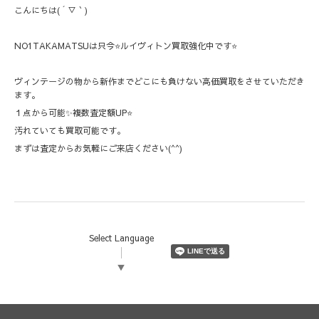
こんにちは( ´ ▽ ` )
NO1TAKAMATSUは只今⭐️ルイヴィトン買取強化中です⭐️
ヴィンテージの物から新作までどこにも負けない高価買取をさせていただき
ます。
１点から可能✨複数査定額UP⭐️
汚れていても買取可能です。
まずは査定からお気軽にご来店ください(^^)
Select Language
▼