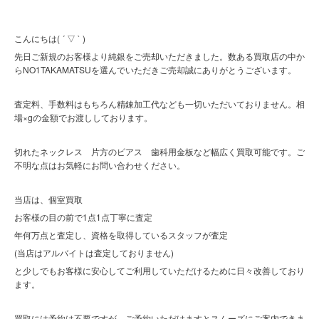
こんにちは( ´ ▽ ` )
先日ご新規のお客様より純銀をご売却いただきました。数ある買取店の中か
らNO1TAKAMATSUを選んでいただきご売却誠にありがとうございます。
査定料、手数料はもちろん精錬加工代なども一切いただいておりません。相
場×gの金額でお渡ししております。
切れたネックレス 片方のピアス 歯科用金板など幅広く買取可能です。ご
不明な点はお気軽にお問い合わせください。
当店は、個室買取
お客様の目の前で1点1点丁寧に査定
年何万点と査定し、資格を取得しているスタッフが査定
(当店はアルバイトは査定しておりません)
と少しでもお客様に安心してご利用していただけるために日々改善しており
ます。
買取には予約は不要ですが、ご予約いただけますとスムーズにご案内できま