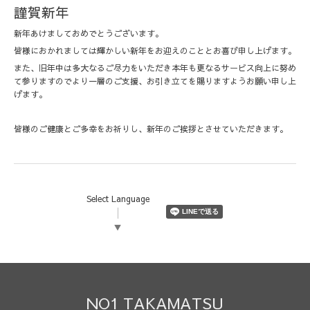
謹賀新年
新年あけましておめでとうございます。
皆様におかれましては輝かしい新年をお迎えのこととお喜び申し上げます。
また、旧年中は多大なるご尽力をいただき本年も更なるサービス向上に努め
て参りますのでより一層のご支援、お引き立てを賜りますようお願い申し上
げます。
皆様のご健康とご多幸をお祈りし、新年のご挨拶とさせていただきます。
Select Language
▼
NO1 TAKAMATSU