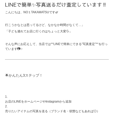
LINEで簡単✨写真送るだけ査定しています‼︎
こんにちは、NO１TAKAMATSUです🌿
行こうかなとは思ってるけど、なかなか時間がなくて…」
「子ども連れてお店に行くのはちょっと大変💦」
そんな声にお応えして、当店では**LINEで簡単にできる“写真査定”**を行っ
ています📷✨
🌟かんたん3ステップ！
お店のLINEをホームページやInstagramから追加
売りたいアイテムの写真を送る（ブランド名・状態などもあれば◎）