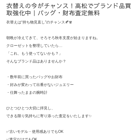
衣替えの今がチャンス！高松でブランド品買
取強化中｜バッグ・財布査定無料
衣替えは“持ち物見直し”のチャンス🍂🧣
朝晩が冷えてきて、そろそろ秋冬支度が始まりますね。
クローゼットを整理していたら…
「これ、もう使ってないかも？」
そんなブランド品はありませんか？
・数年前に買ったバッグやお財布
・好みが変わって出番がないジュエリー
・仕舞ったままの腕時計
ひとつひとつ大切に拝見し、
できる限り気持ちに寄り添った査定をいたします✨
✅古いモデル・使用感ありでもOK
✅査定だけでもOK