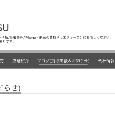
SU
ド品/各種金券/iPhone・iPadの買取りはエヌオーワンにお任せください。
取ります。
売
店舗紹介
ブログ(買取実績＆お知らせ)
会社情報
知らせ)