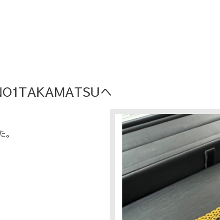
1TAKAMATSUへ
た。