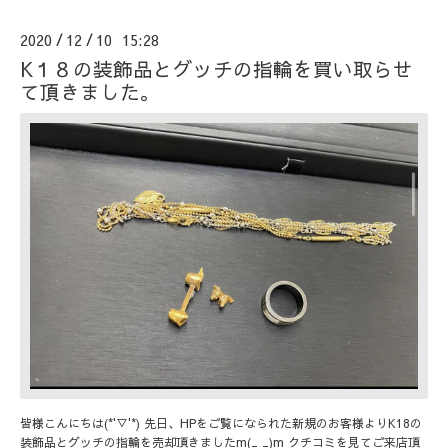
2020
12
10 15:28
/
/
K１８の装飾品とグッチの指輪を買い取らせ
て頂きました。
皆様こんにちは(*'▽'*) 先日、HPをご覧になられた新規のお客様よりK18の
装飾品とグッチの指輪を売却頂きましたm(_ _)m クチコミを見てご来店頂