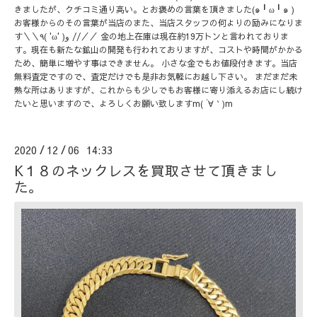
きましたが、クチコミ通り高い。とお褒めの言葉を頂きました(๑╹ω╹๑ )
お客様からのその言葉が当店のまた、当店スタッフの何よりの励みになりま
す＼＼٩( 'ω' )و //／／ 金の地上在庫は現在約19万トンと言われておりま
す。現在も新たな鉱山の開発も行われておりますが、コストや時間がかかる
ため、簡単に増やす事はできません。 小さな金でもお値段付きます。当店
無料査定ですので、査定だけでも是非お気軽にお越し下さい。 まだまだ未
熟な所はありますが、これからも少しでもお客様に寄り添えるお店にし続け
たいと思いますので、よろしくお願い致しますm( ´∀｀)m
2020
12
06 14:33
/
/
K１８のネックレスを買取させて頂きまし
た。