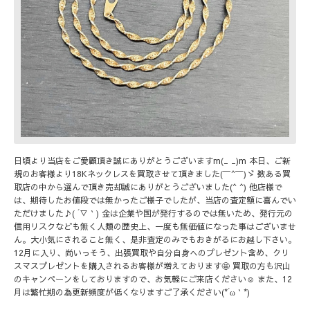
日頃より当店をご愛顧頂き誠にありがとうございますm(_ _)m 本日、ご新
規のお客様より18Kネックレスを買取させて頂きました(￣^￣)ゞ 数ある買
取店の中から選んで頂き売却誠にありがとうございました(^ ^) 他店様で
は、期待したお値段では無かったご様子でしたが、当店の査定額に喜んでい
ただけました♪( ´▽｀) 金は企業や国が発行するのでは無いため、発行元の
信用リスクなども無く人類の歴史上、一度も無価値になった事はございませ
ん。大小気にされること無く、是非査定のみでもおきがるにお越し下さい。
12月に入り、尚いっそう、出張買取や自分自身へのプレゼント含め、クリ
スマスプレゼントを購入されるお客様が増えております🤩 買取の方も沢山
のキャンペーンをしておりますので、お気軽にご来店ください☺️ また、12
月は繁忙期の為更新頻度が低くなりますご了承ください(*´ω｀*)