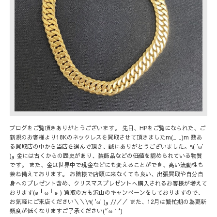
ブログをご覧頂きありがとうございます。 先日、HPをご覧になられた、ご
新規のお客様より18Kのネックレスを買取させて頂きましたm(_ _)m 数あ
る買取店の中から当店を選んで頂き、誠にありがとうございました。٩( 'ω'
)و 金には古くからの歴史があり、装飾品などの価値を認められている物質
です。 また、金は世界中で現金などにも変えることができ、高い流動性も
兼ね備えております。 お陰様で店頭に来なくても良い、出張買取や自分自
身へのプレゼント含め、クリスマスプレゼントへ購入されるお客様が増えて
おります(๑╹ω╹๑ ) 買取の方も沢山のキャンペーンをしておりますので、
お気軽にご来店ください＼＼\٩( 'ω' )و //／／ また、12月は繁忙期の為更新
頻度が低くなりますご了承ください(*´ω｀*)